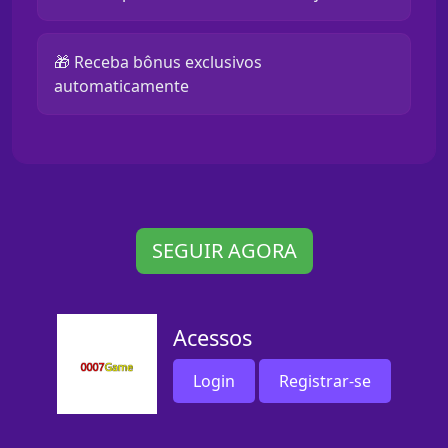
🎁 Receba bônus exclusivos
automaticamente
SEGUIR AGORA
Acessos
Login
Registrar-se