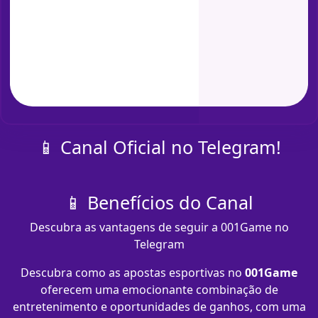
📱 Canal Oficial no Telegram!
📱 Benefícios do Canal
Descubra as vantagens de seguir a 001Game no
Telegram
Descubra como as apostas esportivas no
001Game
oferecem uma emocionante combinação de
entretenimento e oportunidades de ganhos, com uma