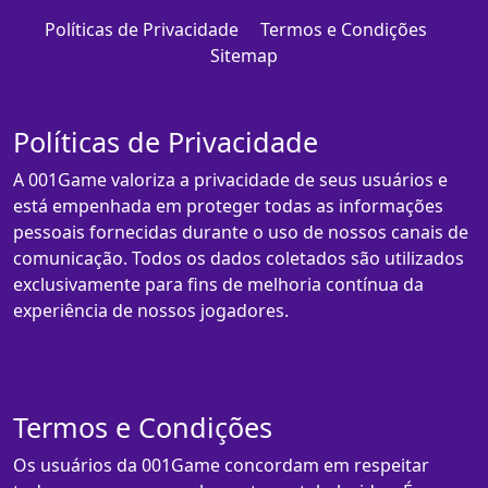
Políticas de Privacidade
Termos e Condições
Sitemap
Políticas de Privacidade
A 001Game valoriza a privacidade de seus usuários e
está empenhada em proteger todas as informações
pessoais fornecidas durante o uso de nossos canais de
comunicação. Todos os dados coletados são utilizados
exclusivamente para fins de melhoria contínua da
experiência de nossos jogadores.
Termos e Condições
Os usuários da 001Game concordam em respeitar