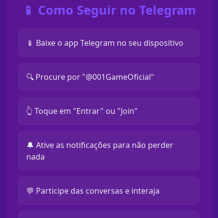
📱 Como Seguir no Telegram
📱 Baixe o app Telegram no seu dispositivo
🔍 Procure por "@001GameOficial"
👆 Toque em "Entrar" ou "Join"
🔔 Ative as notificações para não perder
nada
💬 Participe das conversas e interaja