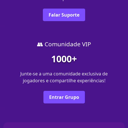
Falar Suporte
👥 Comunidade VIP
1000+
Junte-se a uma comunidade exclusiva de
jogadores e compartilhe experiências!
Entrar Grupo