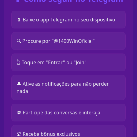
📱 Baixe o app Telegram no seu dispositivo
🔍 Procure por "@1400WinOficial"
👆 Toque em "Entrar" ou "Join"
🔔 Ative as notificações para não perder
nada
💬 Participe das conversas e interaja
🎁 Receba bônus exclusivos