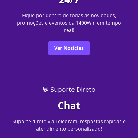
Fique por dentro de todas as novidades,
promoções e eventos da 1400Win em tempo
real!
Ver Notícias
💬 Suporte Direto
Chat
Suporte direto via Telegram, respostas rápidas e
atendimento personalizado!