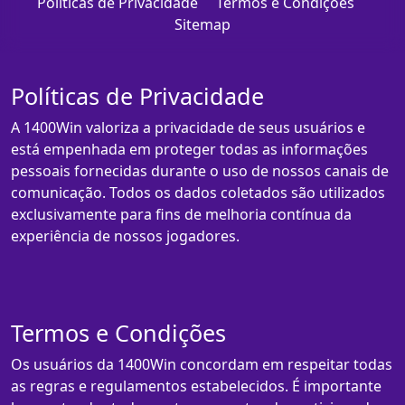
Políticas de Privacidade
Termos e Condições
Sitemap
Políticas de Privacidade
A 1400Win valoriza a privacidade de seus usuários e
está empenhada em proteger todas as informações
pessoais fornecidas durante o uso de nossos canais de
comunicação. Todos os dados coletados são utilizados
exclusivamente para fins de melhoria contínua da
experiência de nossos jogadores.
Termos e Condições
Os usuários da 1400Win concordam em respeitar todas
as regras e regulamentos estabelecidos. É importante