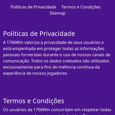
Políticas de Privacidade
Termos e Condições
Sitemap
Políticas de Privacidade
A 1766Win valoriza a privacidade de seus usuários e
está empenhada em proteger todas as informações
pessoais fornecidas durante o uso de nossos canais de
comunicação. Todos os dados coletados são utilizados
exclusivamente para fins de melhoria contínua da
experiência de nossos jogadores.
Termos e Condições
Os usuários da 1766Win concordam em respeitar todas