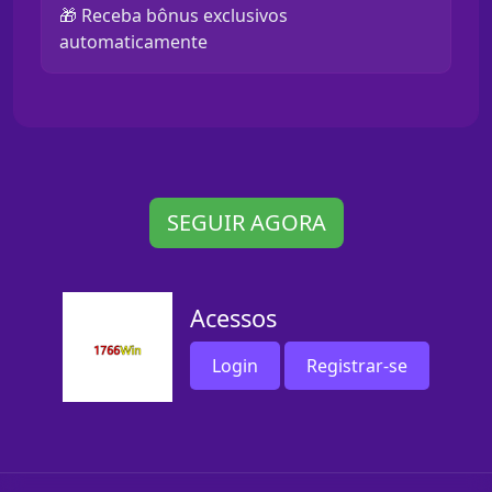
🎁 Receba bônus exclusivos
automaticamente
SEGUIR AGORA
Acessos
Login
Registrar-se