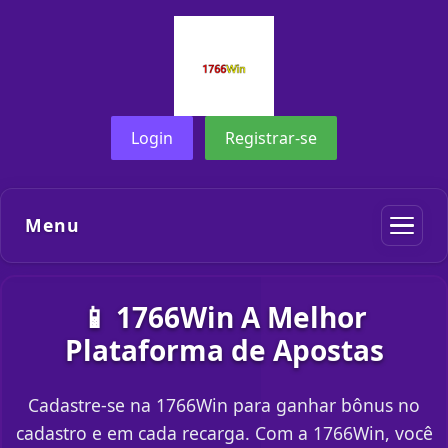
Login
Registrar-se
Menu
📱 1766Win A Melhor
Plataforma de Apostas
Cadastre-se na 1766Win para ganhar bônus no
cadastro e em cada recarga. Com a 1766Win, você