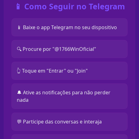
📱 Como Seguir no Telegram
📱 Baixe o app Telegram no seu dispositivo
🔍 Procure por "@1766WinOficial"
👆 Toque em "Entrar" ou "Join"
🔔 Ative as notificações para não perder
nada
💬 Participe das conversas e interaja