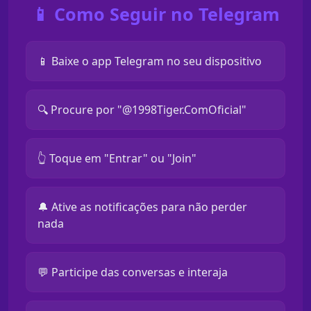
📱 Como Seguir no Telegram
📱 Baixe o app Telegram no seu dispositivo
🔍 Procure por "@1998Tiger.ComOficial"
👆 Toque em "Entrar" ou "Join"
🔔 Ative as notificações para não perder
nada
💬 Participe das conversas e interaja