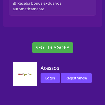
🎁 Receba bônus exclusivos
automaticamente
SEGUIR AGORA
Acessos
Login
Registrar-se