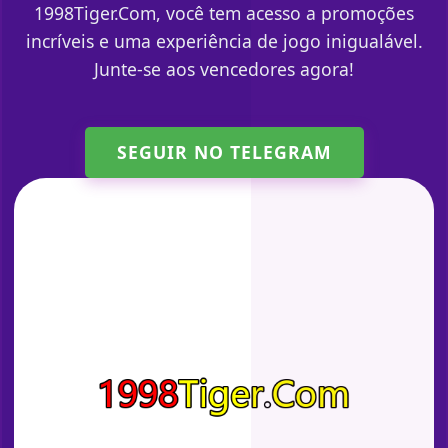
1998Tiger.Com, você tem acesso a promoções
incríveis e uma experiência de jogo inigualável.
Junte-se aos vencedores agora!
SEGUIR NO TELEGRAM