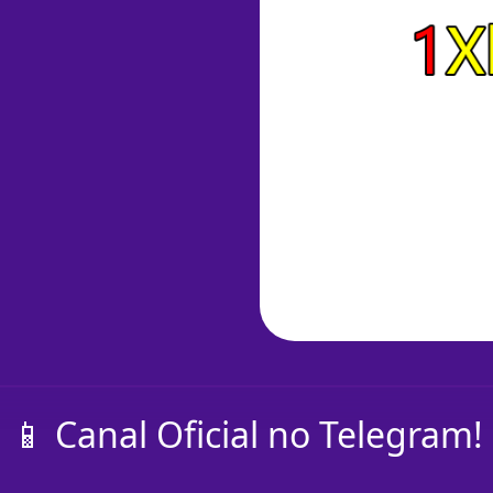
📱 Canal Oficial no Telegram!