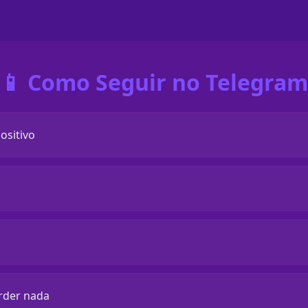
📱 Como Seguir no Telegram
ositivo
erder nada