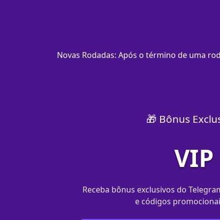
Novas Rodadas: Após o término de uma ro
🎁 Bônus Exclu
VIP
Receba bônus exclusivos do Telegra
e códigos promocionai