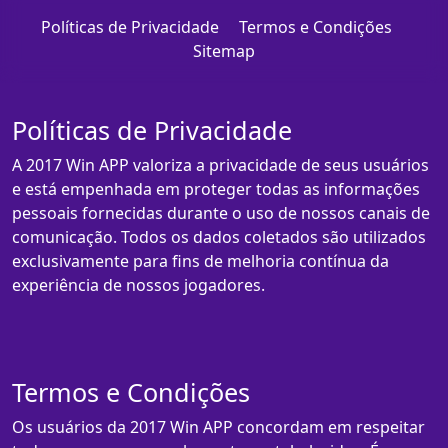
Políticas de Privacidade
Termos e Condições
Sitemap
Políticas de Privacidade
A 2017 Win APP valoriza a privacidade de seus usuários
e está empenhada em proteger todas as informações
pessoais fornecidas durante o uso de nossos canais de
comunicação. Todos os dados coletados são utilizados
exclusivamente para fins de melhoria contínua da
experiência de nossos jogadores.
Termos e Condições
Os usuários da 2017 Win APP concordam em respeitar