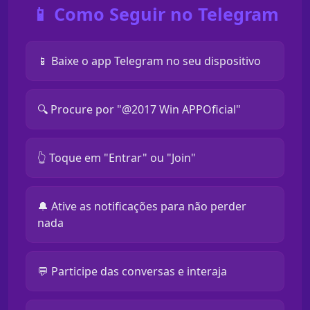
📱 Como Seguir no Telegram
📱 Baixe o app Telegram no seu dispositivo
🔍 Procure por "@2017 Win APPOficial"
👆 Toque em "Entrar" ou "Join"
🔔 Ative as notificações para não perder
nada
💬 Participe das conversas e interaja