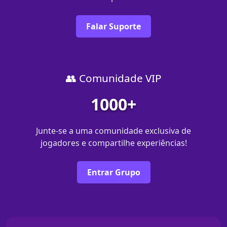
Falar Suporte
👥 Comunidade VIP
1000+
Junte-se a uma comunidade exclusiva de
jogadores e compartilhe experiências!
Entrar Grupo