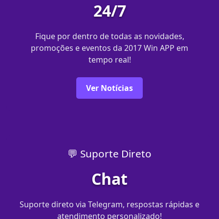
24/7
Fique por dentro de todas as novidades,
promoções e eventos da 2017 Win APP em
tempo real!
Ver Notícias
💬 Suporte Direto
Chat
Suporte direto via Telegram, respostas rápidas e
atendimento personalizado!