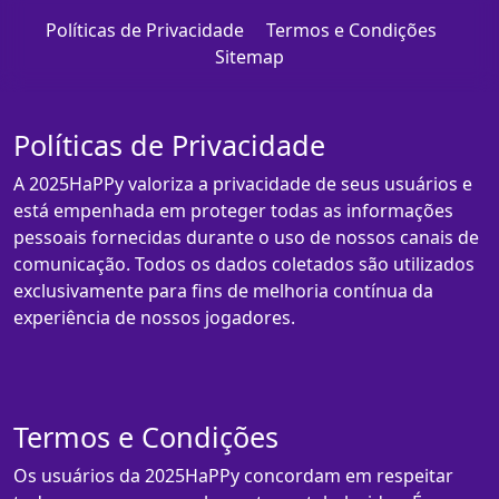
Políticas de Privacidade
Termos e Condições
Sitemap
Políticas de Privacidade
A 2025HaPPy valoriza a privacidade de seus usuários e
está empenhada em proteger todas as informações
pessoais fornecidas durante o uso de nossos canais de
comunicação. Todos os dados coletados são utilizados
exclusivamente para fins de melhoria contínua da
experiência de nossos jogadores.
Termos e Condições
Os usuários da 2025HaPPy concordam em respeitar