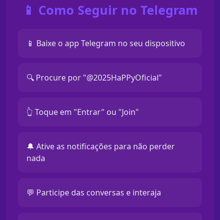
📱 Como Seguir no Telegram
📱 Baixe o app Telegram no seu dispositivo
🔍 Procure por "@2025HaPPyOficial"
👆 Toque em "Entrar" ou "Join"
🔔 Ative as notificações para não perder
nada
💬 Participe das conversas e interaja