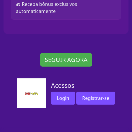
🎁 Receba bônus exclusivos
automaticamente
SEGUIR AGORA
Acessos
Login
Registrar-se