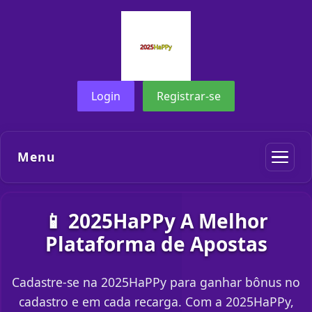
Login
Registrar-se
Menu
📱 2025HaPPy A Melhor
Plataforma de Apostas
Cadastre-se na 2025HaPPy para ganhar bônus no
cadastro e em cada recarga. Com a 2025HaPPy,