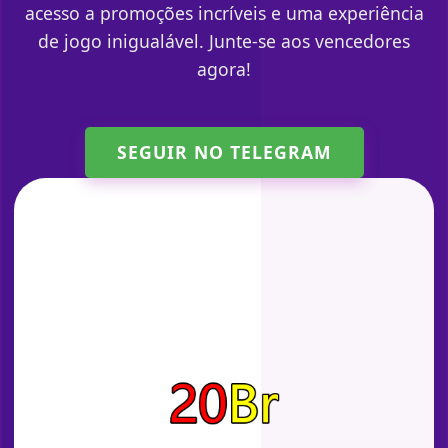
acesso a promoções incríveis e uma experiência
de jogo inigualável. Junte-se aos vencedores
agora!
SEGUIR NO TELEGRAM