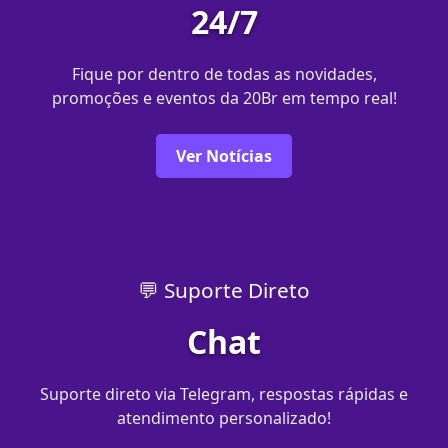
24/7
Fique por dentro de todas as novidades,
promoções e eventos da 20Br em tempo real!
Ver Notícias
💬 Suporte Direto
Chat
Suporte direto via Telegram, respostas rápidas e
atendimento personalizado!