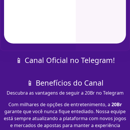
📱 Canal Oficial no Telegram!
📱 Benefícios do Canal
Descubra as vantagens de seguir a 20Br no Telegram
Com milhares de opções de entretenimento, a
20Br
garante que você nunca fique entediado. Nossa equipe
está sempre atualizando a plataforma com novos jogos
e mercados de apostas para manter a experiência