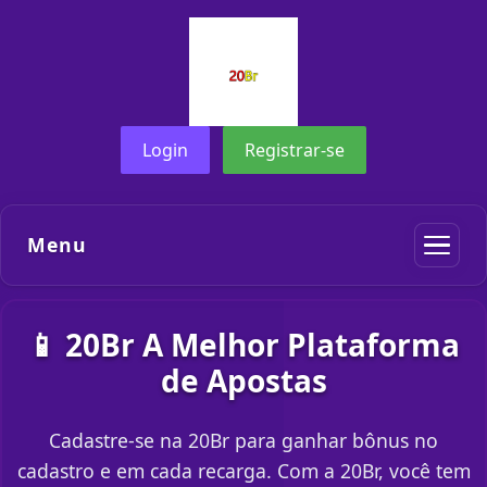
Login
Registrar-se
Menu
📱 20Br A Melhor Plataforma
de Apostas
Cadastre-se na 20Br para ganhar bônus no
cadastro e em cada recarga. Com a 20Br, você tem