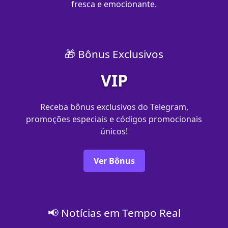
fresca e emocionante.
🎁 Bônus Exclusivos
VIP
Receba bônus exclusivos do Telegram,
promoções especiais e códigos promocionais
únicos!
Ver Bônus
📢 Notícias em Tempo Real