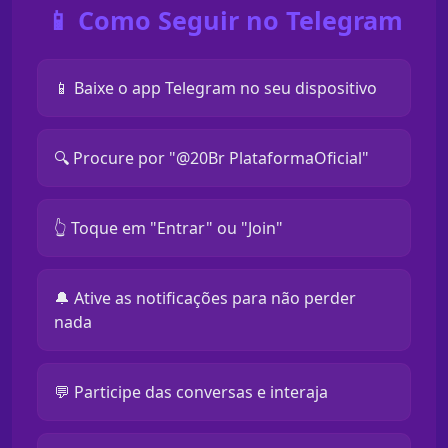
📱 Como Seguir no Telegram
📱 Baixe o app Telegram no seu dispositivo
🔍 Procure por "@20Br PlataformaOficial"
👆 Toque em "Entrar" ou "Join"
🔔 Ative as notificações para não perder
nada
💬 Participe das conversas e interaja