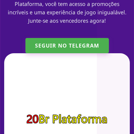
Plataforma, você tem acesso a promoções
incríveis e uma experiência de jogo inigualável.
Junte-se aos vencedores agora!
SEGUIR NO TELEGRAM