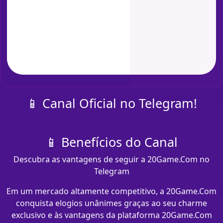
📱 Canal Oficial no Telegram!
📱 Benefícios do Canal
Descubra as vantagens de seguir a 20Game.Com no
Telegram
Em um mercado altamente competitivo, a 20Game.Com
conquista elogios unânimes graças ao seu charme
exclusivo e às vantagens da plataforma 20Game.Com