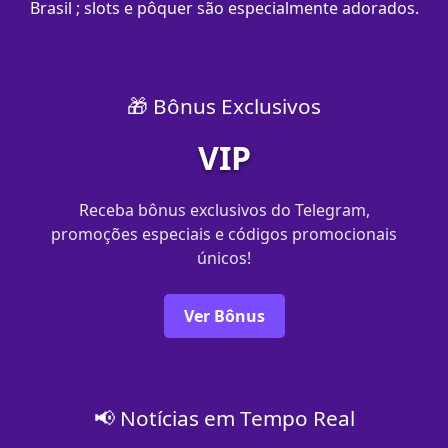
Brasil ; slots e pôquer são especialmente adorados.
🎁 Bônus Exclusivos
VIP
Receba bônus exclusivos do Telegram,
promoções especiais e códigos promocionais
únicos!
Ver Bônus
📢 Notícias em Tempo Real