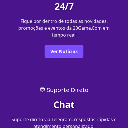
24/7
Fique por dentro de todas as novidades,
promoções e eventos da 20Game.Com em
tempo real!
Ver Notícias
💬 Suporte Direto
Chat
Suporte direto via Telegram, respostas rápidas e
atendimento personalizado!