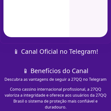
📱 Canal Oficial no Telegram!
📱 Benefícios do Canal
Descubra as vantagens de seguir a 27QQ no Telegram
Como cassino internacional profissional, a 27QQ
valoriza a integridade e oferece aos usuários da 27QQ
Brasil o sistema de proteção mais confiável e
duradouro.