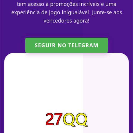
tem acesso a promoções incríveis e uma
experiência de jogo inigualável. Junte-se aos
vencedores agora!
SEGUIR NO TELEGRAM