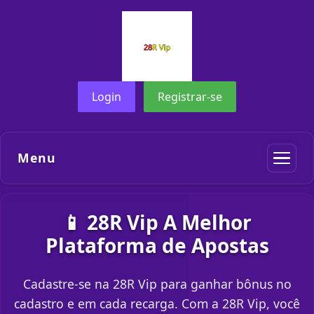
Login
Registrar-se
Menu
📱 28R Vip A Melhor
Plataforma de Apostas
Cadastre-se na 28R Vip para ganhar bônus no
cadastro e em cada recarga. Com a 28R Vip, você