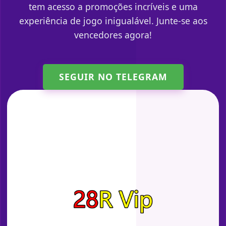
tem acesso a promoções incríveis e uma
experiência de jogo inigualável. Junte-se aos
vencedores agora!
SEGUIR NO TELEGRAM