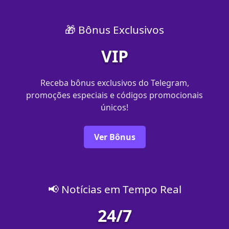
🎁 Bônus Exclusivos
VIP
Receba bônus exclusivos do Telegram,
promoções especiais e códigos promocionais
únicos!
Ver Bônus
📢 Notícias em Tempo Real
24/7