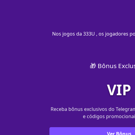
Nos jogos da 333U , os jogadores pod
🎁 Bônus Exclu
VIP
Receba bônus exclusivos do Telegra
e códigos promocionai
Ver Bônus