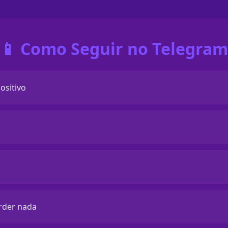
📱 Como Seguir no Telegram
ositivo
erder nada