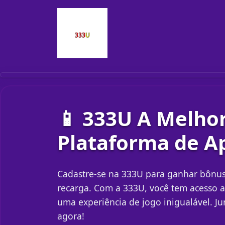
📱 333U A Melho
Plataforma de A
Cadastre-se na 333U para ganhar bônus
recarga. Com a 333U, você tem acesso a
uma experiência de jogo inigualável. J
agora!