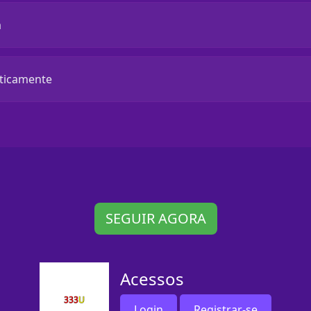
a
aticamente
SEGUIR AGORA
Acessos
Login
Registrar-se