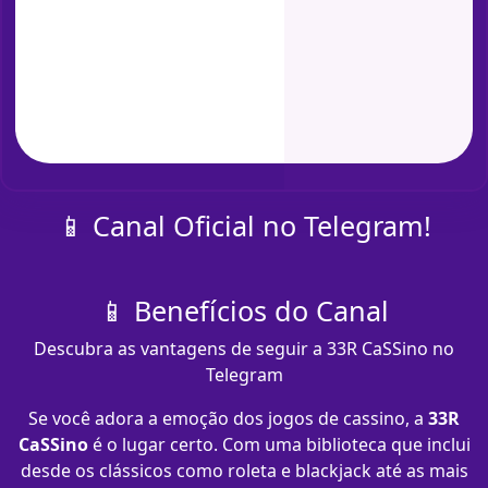
📱 Canal Oficial no Telegram!
📱 Benefícios do Canal
Descubra as vantagens de seguir a 33R CaSSino no
Telegram
Se você adora a emoção dos jogos de cassino, a
33R
CaSSino
é o lugar certo. Com uma biblioteca que inclui
desde os clássicos como roleta e blackjack até as mais