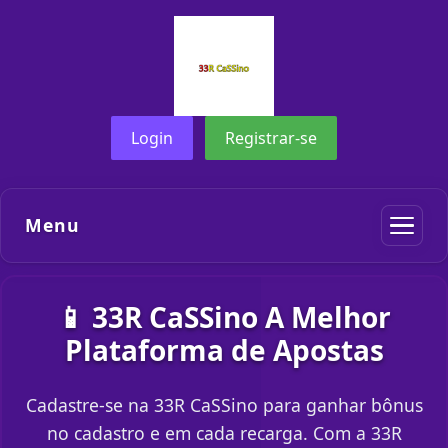
Login
Registrar-se
Menu
📱 33R CaSSino A Melhor
Plataforma de Apostas
Cadastre-se na 33R CaSSino para ganhar bônus
no cadastro e em cada recarga. Com a 33R