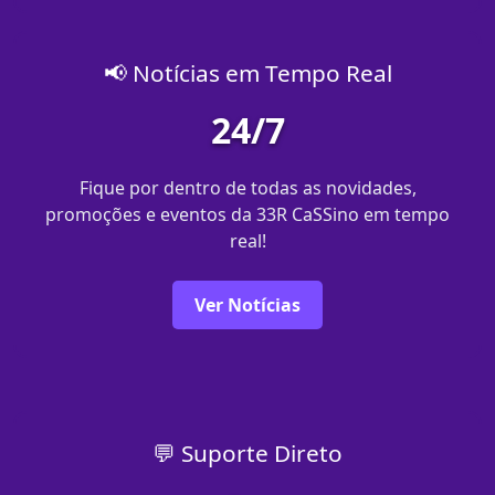
📢 Notícias em Tempo Real
24/7
Fique por dentro de todas as novidades,
promoções e eventos da 33R CaSSino em tempo
real!
Ver Notícias
💬 Suporte Direto