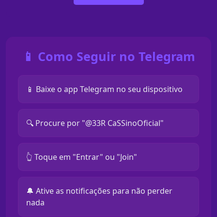
📱 Como Seguir no Telegram
📱 Baixe o app Telegram no seu dispositivo
🔍 Procure por "@33R CaSSinoOficial"
👆 Toque em "Entrar" ou "Join"
🔔 Ative as notificações para não perder
nada