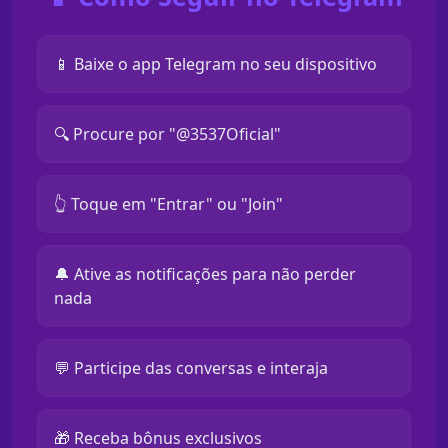
📱 Baixe o app Telegram no seu dispositivo
🔍 Procure por "@3537Oficial"
👆 Toque em "Entrar" ou "Join"
🔔 Ative as notificações para não perder
nada
💬 Participe das conversas e interaja
🎁 Receba bônus exclusivos