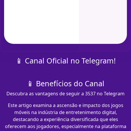
📱 Canal Oficial no Telegram!
📱 Benefícios do Canal
Descubra as vantagens de seguir a 3537 no Telegram
Este artigo examina a ascensão e impacto dos jogos
móveis na indústria de entretenimento digital,
destacando a experiência diversificada que eles
oferecem aos jogadores, especialmente na plataforma