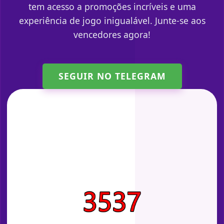
tem acesso a promoções incríveis e uma
experiência de jogo inigualável. Junte-se aos
vencedores agora!
SEGUIR NO TELEGRAM