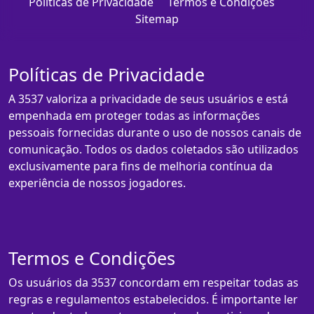
Políticas de Privacidade
Termos e Condições
Sitemap
Políticas de Privacidade
A 3537 valoriza a privacidade de seus usuários e está
empenhada em proteger todas as informações
pessoais fornecidas durante o uso de nossos canais de
comunicação. Todos os dados coletados são utilizados
exclusivamente para fins de melhoria contínua da
experiência de nossos jogadores.
Termos e Condições
Os usuários da 3537 concordam em respeitar todas as
regras e regulamentos estabelecidos. É importante ler