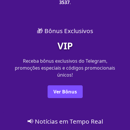
3537
.
🎁 Bônus Exclusivos
VIP
Receba bônus exclusivos do Telegram,
promoções especiais e códigos promocionais
únicos!
Ver Bônus
📢 Notícias em Tempo Real