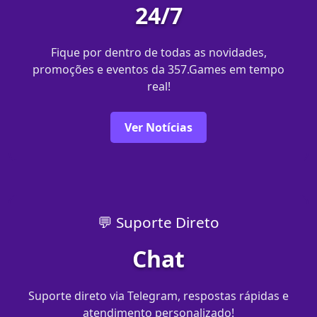
24/7
Fique por dentro de todas as novidades,
promoções e eventos da 357.Games em tempo
real!
Ver Notícias
💬 Suporte Direto
Chat
Suporte direto via Telegram, respostas rápidas e
atendimento personalizado!