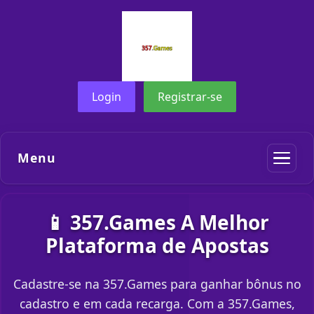
Login
Registrar-se
Menu
📱 357.Games A Melhor
Plataforma de Apostas
Cadastre-se na 357.Games para ganhar bônus no
cadastro e em cada recarga. Com a 357.Games,