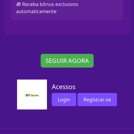
🎁 Receba bônus exclusivos
automaticamente
SEGUIR AGORA
Acessos
Login
Registrar-se