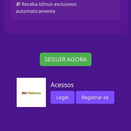
🎁 Receba bônus exclusivos
automaticamente
SEGUIR AGORA
Acessos
Login
Registrar-se