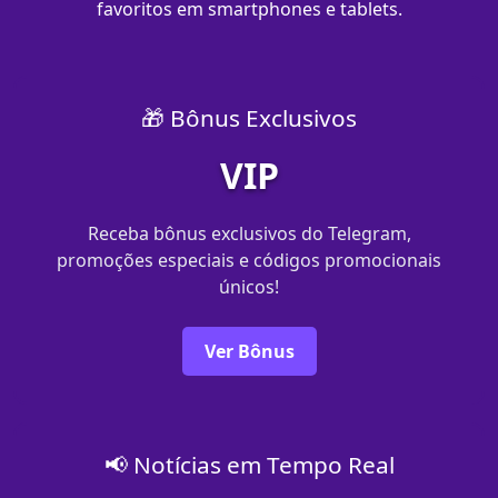
favoritos em smartphones e tablets.
🎁 Bônus Exclusivos
VIP
Receba bônus exclusivos do Telegram,
promoções especiais e códigos promocionais
únicos!
Ver Bônus
📢 Notícias em Tempo Real