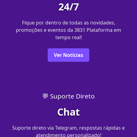
24/7
Fique por dentro de todas as novidades,
promoções e eventos da 3831 Plataforma em
tempo real!
Ver Notícias
💬 Suporte Direto
Chat
Suporte direto via Telegram, respostas rápidas e
atendimento personalizado!