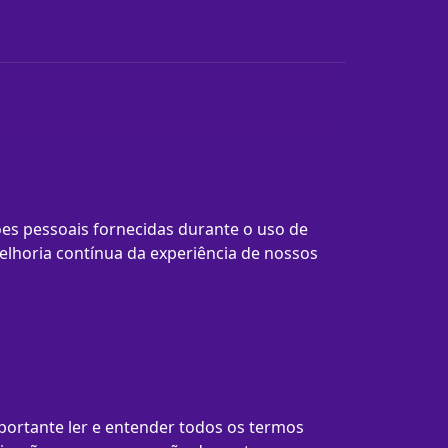
es pessoais fornecidas durante o uso de
elhoria contínua da experiência de nossos
portante ler e entender todos os termos