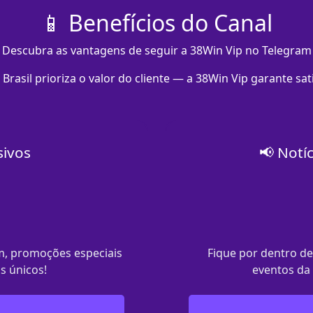
📱 Benefícios do Canal
Descubra as vantagens de seguir a 38Win Vip no Telegram
Brasil prioriza o valor do cliente — a 38Win Vip garante sa
sivos
📢 Notí
m, promoções especiais
Fique por dentro d
s únicos!
eventos da