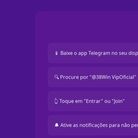
📱 Baixe o app Telegram no seu disp
🔍 Procure por "@38Win VipOficial"
👆 Toque em "Entrar" ou "Join"
🔔 Ative as notificações para não p