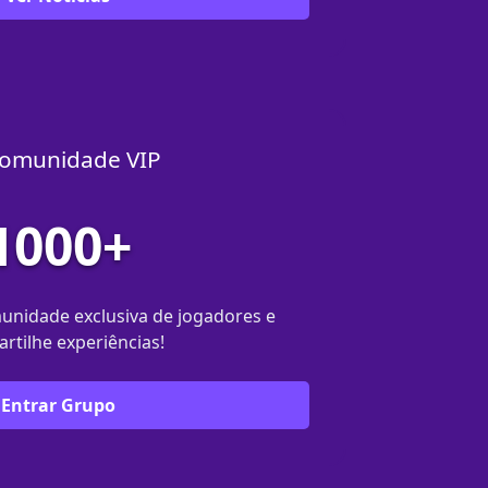
Comunidade VIP
1000+
unidade exclusiva de jogadores e
rtilhe experiências!
Entrar Grupo