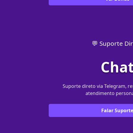
💬 Suporte Di
Cha
Suporte direto via Telegram, r
atendimento persona
Falar Suport