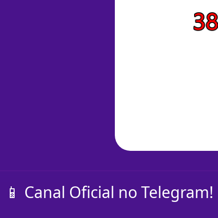
📱 Canal Oficial no Telegram!