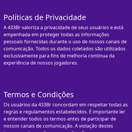
Políticas de Privacidade
A 433Br valoriza a privacidade de seus usuários e está
empenhada em proteger todas as informações
pessoais fornecidas durante o uso de nossos canais de
comunicação. Todos os dados coletados são utilizados
exclusivamente para fins de melhoria contínua da
experiência de nossos jogadores.
Termos e Condições
Os usuários da 433Br concordam em respeitar todas as
regras e regulamentos estabelecidos. É importante ler
e entender todos os termos antes de participar de
nossos canais de comunicação. A violação destes