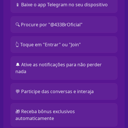
📱 Baixe o app Telegram no seu dispositivo
🔍 Procure por "@433BrOficial"
👆 Toque em "Entrar" ou "Join"
🔔 Ative as notificações para não perder
nada
💬 Participe das conversas e interaja
🎁 Receba bônus exclusivos
automaticamente