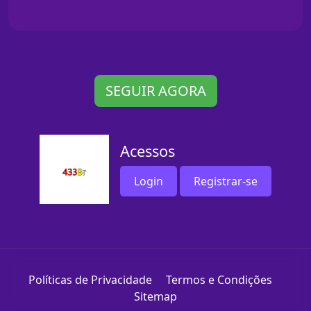
SEGUIR AGORA
Acessos
Login
Registrar-se
Políticas de Privacidade
Termos e Condições
Sitemap