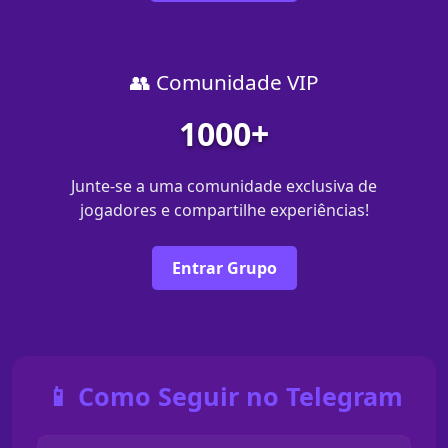
👥 Comunidade VIP
1000+
Junte-se a uma comunidade exclusiva de
jogadores e compartilhe experiências!
Entrar Grupo
📱 Como Seguir no Telegram