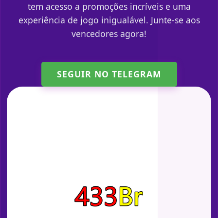
tem acesso a promoções incríveis e uma
experiência de jogo inigualável. Junte-se aos
vencedores agora!
SEGUIR NO TELEGRAM