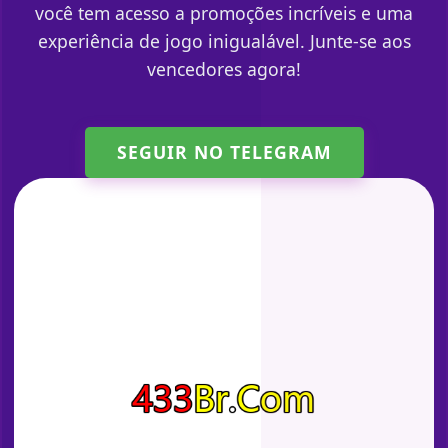
você tem acesso a promoções incríveis e uma
experiência de jogo inigualável. Junte-se aos
vencedores agora!
SEGUIR NO TELEGRAM