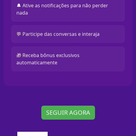
🔔 Ative as notificações para não perder
nada
💬 Participe das conversas e interaja
🎁 Receba bônus exclusivos
automaticamente
SEGUIR AGORA