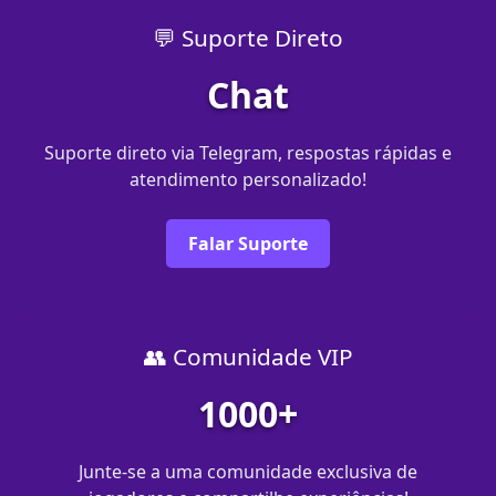
💬 Suporte Direto
Chat
Suporte direto via Telegram, respostas rápidas e
atendimento personalizado!
Falar Suporte
👥 Comunidade VIP
1000+
Junte-se a uma comunidade exclusiva de