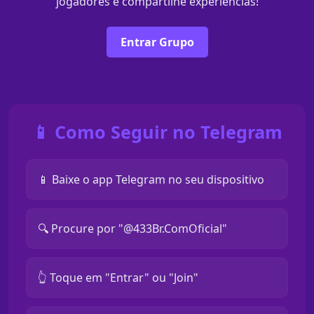
jogadores e compartilhe experiências!
Entrar Grupo
📱 Como Seguir no Telegram
📱 Baixe o app Telegram no seu dispositivo
🔍 Procure por "@433Br.ComOficial"
👆 Toque em "Entrar" ou "Join"