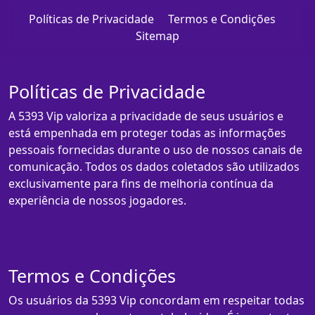
Políticas de Privacidade
Termos e Condições
Sitemap
Políticas de Privacidade
A 5393 Vip valoriza a privacidade de seus usuários e
está empenhada em proteger todas as informações
pessoais fornecidas durante o uso de nossos canais de
comunicação. Todos os dados coletados são utilizados
exclusivamente para fins de melhoria contínua da
experiência de nossos jogadores.
Termos e Condições
Os usuários da 5393 Vip concordam em respeitar todas