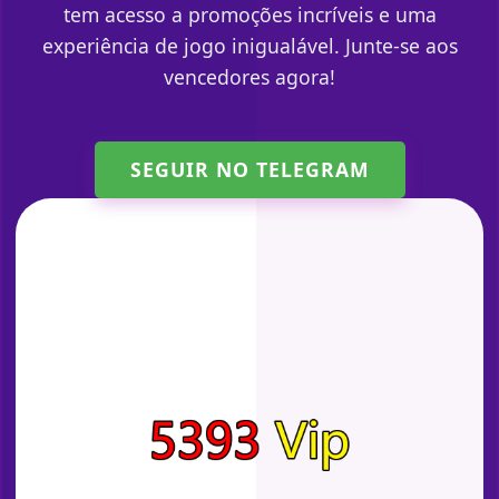
tem acesso a promoções incríveis e uma
experiência de jogo inigualável. Junte-se aos
vencedores agora!
SEGUIR NO TELEGRAM