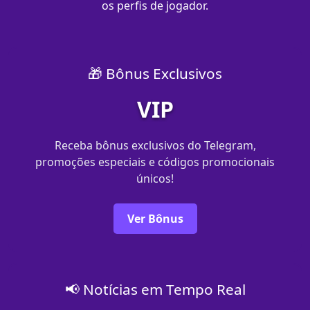
os perfis de jogador.
🎁 Bônus Exclusivos
VIP
Receba bônus exclusivos do Telegram,
promoções especiais e códigos promocionais
únicos!
Ver Bônus
📢 Notícias em Tempo Real