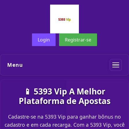
Login
Registrar-se
Menu
📱 5393 Vip A Melhor
Plataforma de Apostas
Cadastre-se na 5393 Vip para ganhar bônus no
cadastro e em cada recarga. Com a 5393 Vip, você