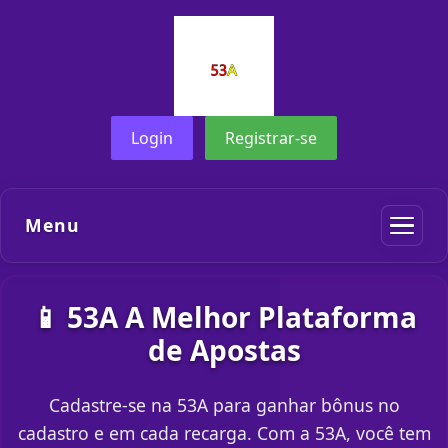
Login
Registrar-se
Menu
📱 53A A Melhor Plataforma
de Apostas
Cadastre-se na 53A para ganhar bônus no
cadastro e em cada recarga. Com a 53A, você tem