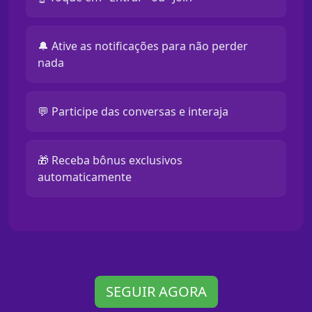
🔔 Ative as notificações para não perder
nada
💬 Participe das conversas e interaja
🎁 Receba bônus exclusivos
automaticamente
SEGUIR AGORA