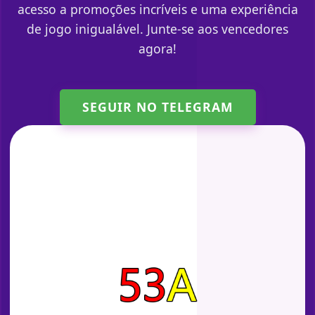
acesso a promoções incríveis e uma experiência
de jogo inigualável. Junte-se aos vencedores
agora!
SEGUIR NO TELEGRAM