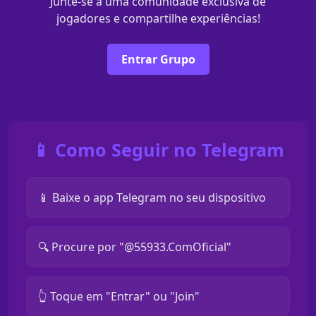
Junte-se a uma comunidade exclusiva de
jogadores e compartilhe experiências!
Entrar Grupo
📱 Como Seguir no Telegram
📱 Baixe o app Telegram no seu dispositivo
🔍 Procure por "@55933.ComOficial"
👆 Toque em "Entrar" ou "Join"