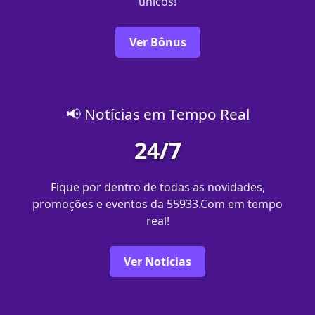
únicos!
Ver Bônus
📢 Notícias em Tempo Real
24/7
Fique por dentro de todas as novidades,
promoções e eventos da 55933.Com em tempo
real!
Ver Notícias