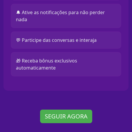
🔔 Ative as notificações para não perder
nada
💬 Participe das conversas e interaja
🎁 Receba bônus exclusivos
automaticamente
SEGUIR AGORA