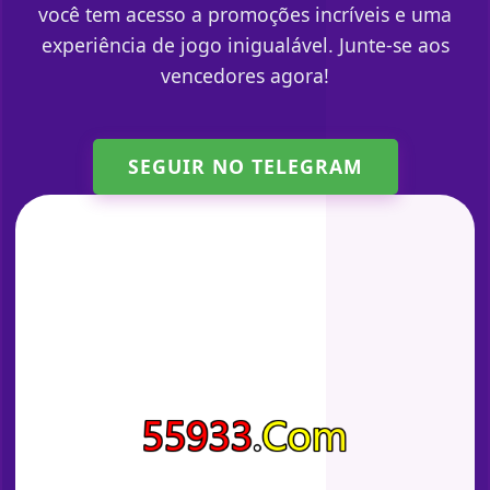
você tem acesso a promoções incríveis e uma
experiência de jogo inigualável. Junte-se aos
vencedores agora!
SEGUIR NO TELEGRAM