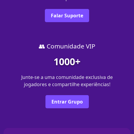
Falar Suporte
👥 Comunidade VIP
1000+
Junte-se a uma comunidade exclusiva de
jogadores e compartilhe experiências!
Entrar Grupo