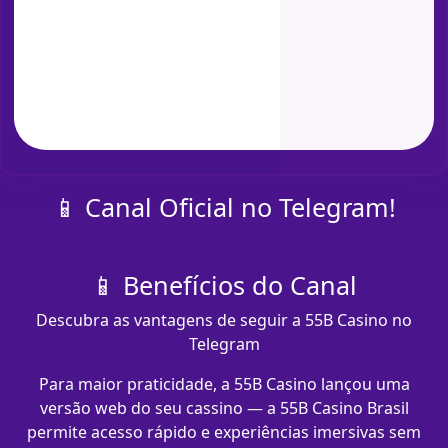
📱 Canal Oficial no Telegram!
📱 Benefícios do Canal
Descubra as vantagens de seguir a 55B Casino no
Telegram
Para maior praticidade, a 55B Casino lançou uma
versão web do seu cassino — a 55B Casino Brasil
permite acesso rápido e experiências imersivas sem