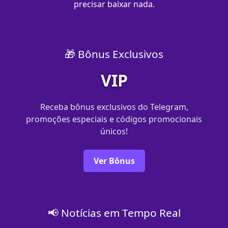
precisar baixar nada.
🎁 Bônus Exclusivos
VIP
Receba bônus exclusivos do Telegram,
promoções especiais e códigos promocionais
únicos!
Ver Bônus
📢 Notícias em Tempo Real