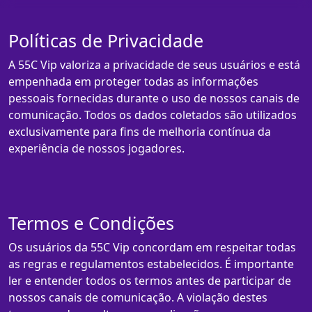
Políticas de Privacidade
A 55C Vip valoriza a privacidade de seus usuários e está
empenhada em proteger todas as informações
pessoais fornecidas durante o uso de nossos canais de
comunicação. Todos os dados coletados são utilizados
exclusivamente para fins de melhoria contínua da
experiência de nossos jogadores.
Termos e Condições
Os usuários da 55C Vip concordam em respeitar todas
as regras e regulamentos estabelecidos. É importante
ler e entender todos os termos antes de participar de
nossos canais de comunicação. A violação destes