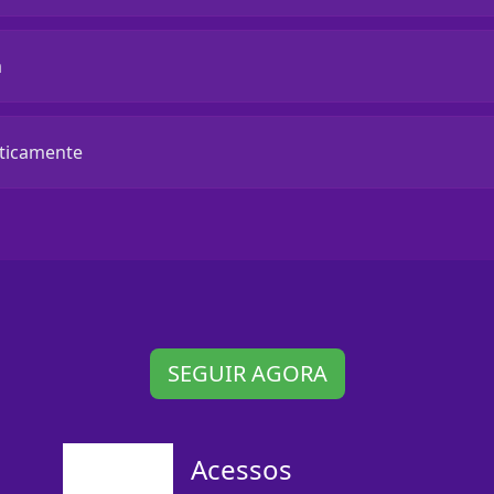
a
aticamente
SEGUIR AGORA
Acessos