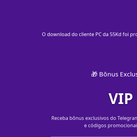
O download do cliente PC da 55Kd foi pro
🎁 Bônus Exclu
VIP
Receba bônus exclusivos do Telegra
e códigos promocionai