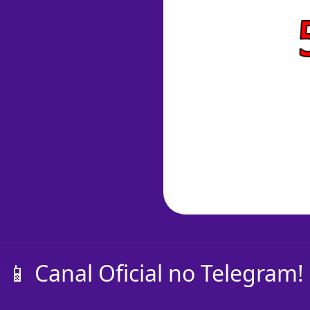
📱 Canal Oficial no Telegram!