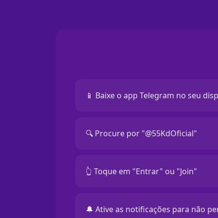
📱 Baixe o app Telegram no seu disp
🔍 Procure por "@55KdOficial"
👆 Toque em "Entrar" ou "Join"
🔔 Ative as notificações para não p