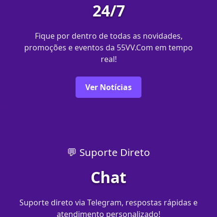
24/7
Fique por dentro de todas as novidades,
promoções e eventos da 55VV.Com em tempo
real!
Ver Notícias
💬 Suporte Direto
Chat
Suporte direto via Telegram, respostas rápidas e
atendimento personalizado!