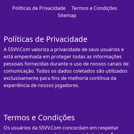
Políticas de Privacidade
Termos e Condições
Sitemap
Políticas de Privacidade
A 55VV.Com valoriza a privacidade de seus usuários e
está empenhada em proteger todas as informações
pessoais fornecidas durante o uso de nossos canais de
comunicação. Todos os dados coletados são utilizados
exclusivamente para fins de melhoria contínua da
experiência de nossos jogadores.
Termos e Condições
Os usuários da 55VV.Com concordam em respeitar