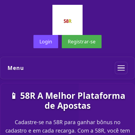
Login
Registrar-se
Menu
📱 58R A Melhor Plataforma
de Apostas
Cadastre-se na 58R para ganhar bônus no
cadastro e em cada recarga. Com a 58R, você tem