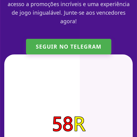
acesso a promoções incríveis e uma experiência
de jogo inigualável. Junte-se aos vencedores
agora!
SEGUIR NO TELEGRAM