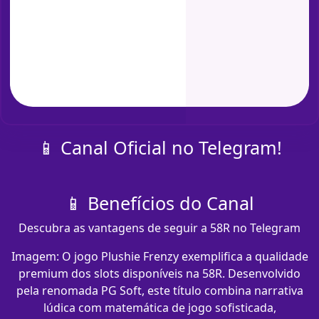
📱 Canal Oficial no Telegram!
📱 Benefícios do Canal
Descubra as vantagens de seguir a 58R no Telegram
Imagem: O jogo Plushie Frenzy exemplifica a qualidade
premium dos slots disponíveis na 58R. Desenvolvido
pela renomada PG Soft, este título combina narrativa
lúdica com matemática de jogo sofisticada,