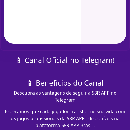
📱 Canal Oficial no Telegram!
📱 Benefícios do Canal
Descubra as vantagens de seguir a 58R APP no
Telegram
Esperamos que cada jogador transforme sua vida com
os jogos profissionais da 58R APP , disponíveis na
plataforma 58R APP Brasil .