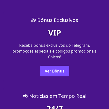
🎁 Bônus Exclusivos
VIP
Receba bônus exclusivos do Telegram,
promoções especiais e códigos promocionais
únicos!
Ver Bônus
📢 Notícias em Tempo Real
24/7