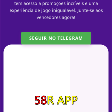
tem acesso a promoções incríveis e uma
experiência de jogo inigualável. Junte-se aos
vencedores agora!
SEGUIR NO TELEGRAM