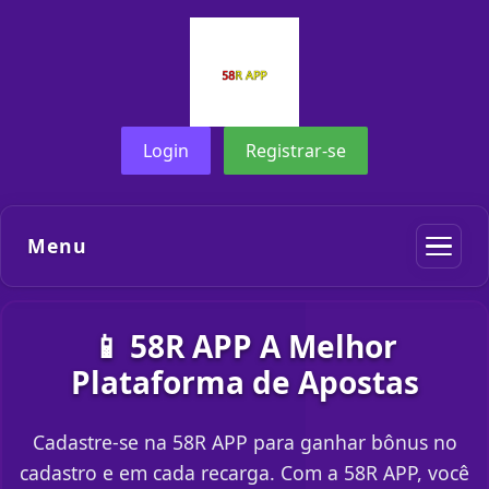
Login
Registrar-se
Menu
📱 58R APP A Melhor
Plataforma de Apostas
Cadastre-se na 58R APP para ganhar bônus no
cadastro e em cada recarga. Com a 58R APP, você