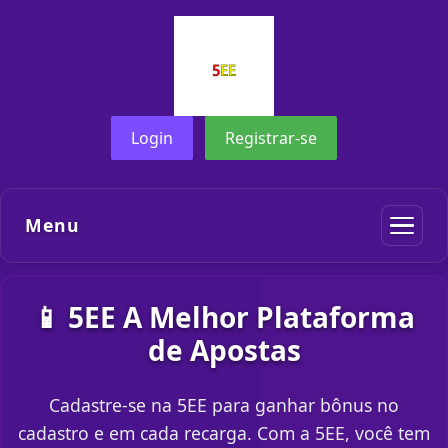
Login
Registrar-se
Menu
📱 5EE A Melhor Plataforma
de Apostas
Cadastre-se na 5EE para ganhar bônus no
cadastro e em cada recarga. Com a 5EE, você tem