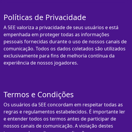
Políticas de Privacidade
A 5EE valoriza a privacidade de seus usuários e está
empenhada em proteger todas as informações
pessoais fornecidas durante o uso de nossos canais de
comunicação. Todos os dados coletados são utilizados
exclusivamente para fins de melhoria contínua da
experiência de nossos jogadores.
Termos e Condições
Os usuários da 5EE concordam em respeitar todas as
regras e regulamentos estabelecidos. É importante ler
e entender todos os termos antes de participar de
nossos canais de comunicação. A violação destes