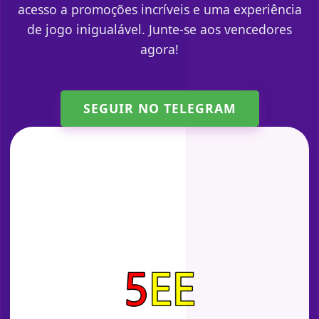
acesso a promoções incríveis e uma experiência
de jogo inigualável. Junte-se aos vencedores
agora!
SEGUIR NO TELEGRAM