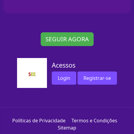
SEGUIR AGORA
Acessos
Login
Registrar-se
Políticas de Privacidade
Termos e Condições
Sitemap