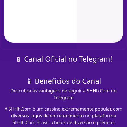
📱 Canal Oficial no Telegram!
📱 Benefícios do Canal
Descubra as vantagens de seguir a 5HHh.Com no
Telegram
A 5HHh.Com é um cassino extremamente popular, com
diversos jogos de entretenimento no plataforma
5HHh.Com Brasil , cheios de diversão e prêmios