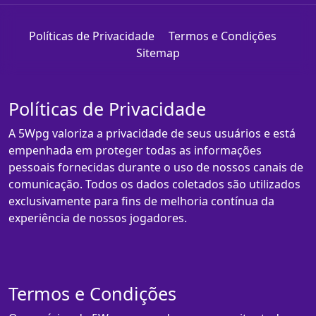
Políticas de Privacidade
Termos e Condições
Sitemap
Políticas de Privacidade
A 5Wpg valoriza a privacidade de seus usuários e está
empenhada em proteger todas as informações
pessoais fornecidas durante o uso de nossos canais de
comunicação. Todos os dados coletados são utilizados
exclusivamente para fins de melhoria contínua da
experiência de nossos jogadores.
Termos e Condições