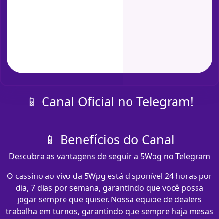
📱 Canal Oficial no Telegram!
📱 Benefícios do Canal
Descubra as vantagens de seguir a 5Wpg no Telegram
O cassino ao vivo da 5Wpg está disponível 24 horas por
dia, 7 dias por semana, garantindo que você possa
jogar sempre que quiser. Nossa equipe de dealers
trabalha em turnos, garantindo que sempre haja mesas