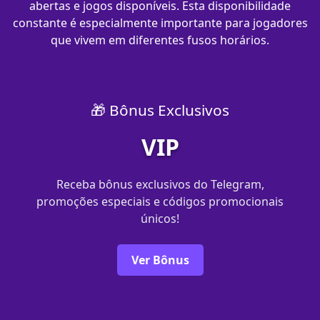
abertas e jogos disponíveis. Esta disponibilidade
constante é especialmente importante para jogadores
que vivem em diferentes fusos horários.
🎁 Bônus Exclusivos
VIP
Receba bônus exclusivos do Telegram,
promoções especiais e códigos promocionais
únicos!
Ver Bônus