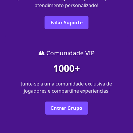
atendimento personalizado!
Falar Suporte
👥 Comunidade VIP
1000+
Junte-se a uma comunidade exclusiva de
jogadores e compartilhe experiências!
Entrar Grupo