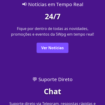
📢 Notícias em Tempo Real
24/7
Fique por dentro de todas as novidades,
promoções e eventos da 5Wpg em tempo real!
Ver Notícias
💬 Suporte Direto
Chat
Suporte direto via Telegram, respostas rápidas e