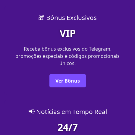
🎁 Bônus Exclusivos
VIP
Receba bônus exclusivos do Telegram,
promoções especiais e códigos promocionais
únicos!
Ver Bônus
📢 Notícias em Tempo Real
24/7