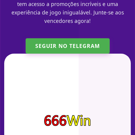
tem acesso a promoções incríveis e uma
experiência de jogo inigualável. Junte-se aos
vencedores agora!
SEGUIR NO TELEGRAM