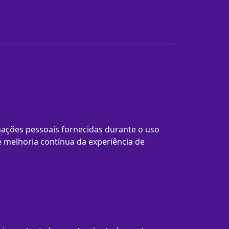
mações pessoais fornecidas durante o uso
e melhoria contínua da experiência de