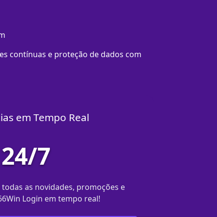
am
ões contínuas e proteção de dados com
cias em Tempo Real
24/7
e todas as novidades, promoções e
66Win Login em tempo real!