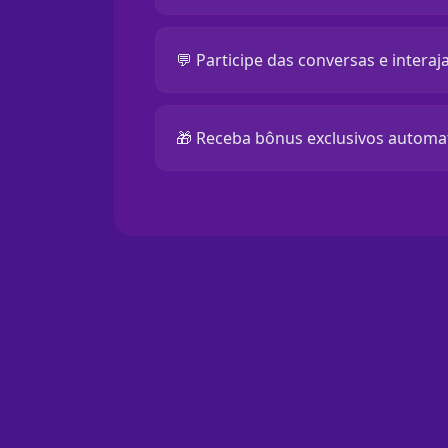
💬 Participe das conversas e interaj
🎁 Receba bônus exclusivos autom