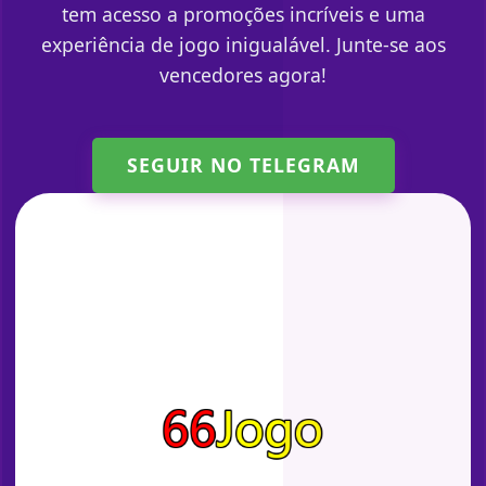
tem acesso a promoções incríveis e uma
experiência de jogo inigualável. Junte-se aos
vencedores agora!
SEGUIR NO TELEGRAM