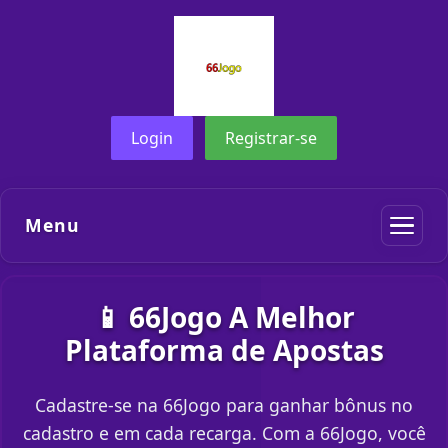
Login
Registrar-se
Menu
📱 66Jogo A Melhor
Plataforma de Apostas
Cadastre-se na 66Jogo para ganhar bônus no
cadastro e em cada recarga. Com a 66Jogo, você