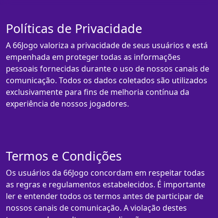
Políticas de Privacidade
A 66Jogo valoriza a privacidade de seus usuários e está
empenhada em proteger todas as informações
pessoais fornecidas durante o uso de nossos canais de
comunicação. Todos os dados coletados são utilizados
exclusivamente para fins de melhoria contínua da
experiência de nossos jogadores.
Termos e Condições
Os usuários da 66Jogo concordam em respeitar todas
as regras e regulamentos estabelecidos. É importante
ler e entender todos os termos antes de participar de
nossos canais de comunicação. A violação destes