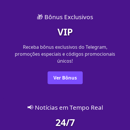
🎁 Bônus Exclusivos
VIP
Receba bônus exclusivos do Telegram,
promoções especiais e códigos promocionais
únicos!
Ver Bônus
📢 Notícias em Tempo Real
24/7