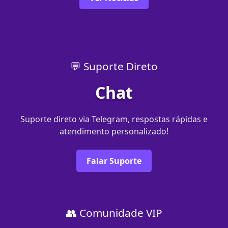
💬 Suporte Direto
Chat
Suporte direto via Telegram, respostas rápidas e
atendimento personalizado!
Falar Suporte
👥 Comunidade VIP