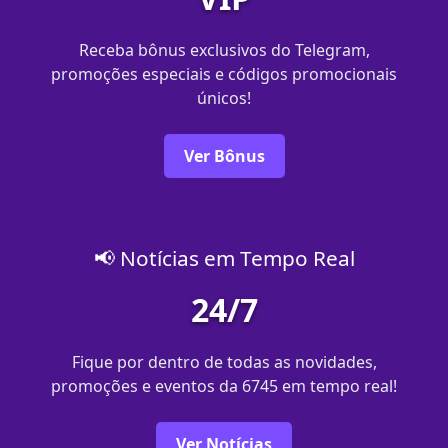
Receba bônus exclusivos do Telegram,
promoções especiais e códigos promocionais
únicos!
Ver Bônus
📢 Notícias em Tempo Real
24/7
Fique por dentro de todas as novidades,
promoções e eventos da 6745 em tempo real!
Ver Notícias