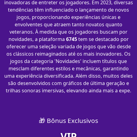
inovadoras de entreter os jogadores. Em 2023, diversas
tendências têm influenciado o lançamento de novos
jogos, proporcionando experiências únicas e
envolventes que atraem tanto novatos quanto
veteranos. À medida que os jogadores buscam por
novidades, a plataforma
6745
tem se destacado por
oferecer uma seleção variada de jogos que vão desde
os clássicos reimaginados até os mais inovadores. Os
jogos da categoria 'Novidades' incluem títulos que
mesclam diferentes estilos e mecânicas, garantindo
uma experiência diversificada. Além disso, muitos deles
são desenvolvidos com gráficos de última geração e
trilhas sonoras imersivas, elevando ainda mais a expe.
🎁 Bônus Exclusivos
VIP