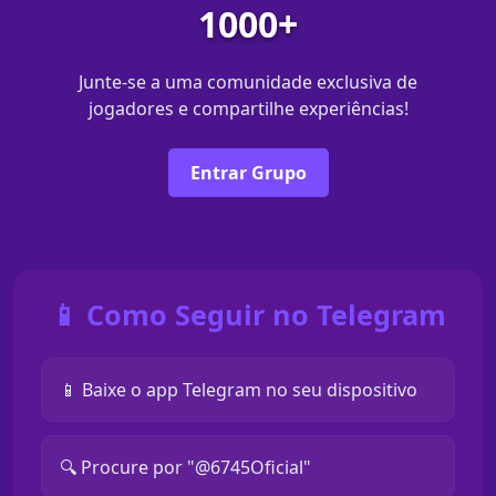
1000+
Junte-se a uma comunidade exclusiva de
jogadores e compartilhe experiências!
Entrar Grupo
📱 Como Seguir no Telegram
📱 Baixe o app Telegram no seu dispositivo
🔍 Procure por "@6745Oficial"