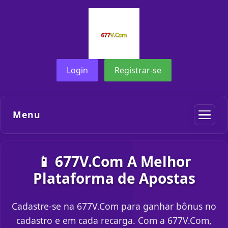
Login
Registrar-se
Menu
📱 677V.Com A Melhor
Plataforma de Apostas
Cadastre-se na 677V.Com para ganhar bônus no
cadastro e em cada recarga. Com a 677V.Com,