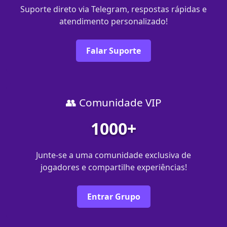
Suporte direto via Telegram, respostas rápidas e
atendimento personalizado!
Falar Suporte
👥 Comunidade VIP
1000+
Junte-se a uma comunidade exclusiva de
jogadores e compartilhe experiências!
Entrar Grupo