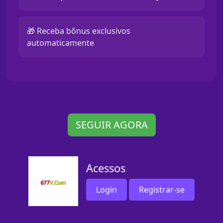
🎁 Receba bônus exclusivos
automaticamente
SEGUIR AGORA
Acessos
Login
Registrar-se