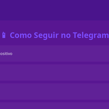
📱 Como Seguir no Telegram
ositivo