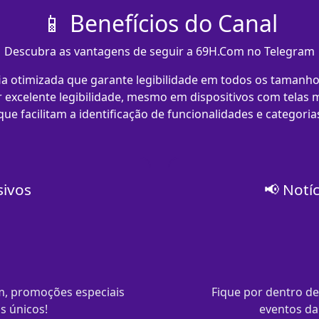
📱 Benefícios do Canal
Descubra as vantagens de seguir a 69H.Com no Telegram
a otimizada que garante legibilidade em todos os tamanhos
er excelente legibilidade, mesmo em dispositivos com telas
 que facilitam a identificação de funcionalidades e categoria
sivos
📢 Notí
m, promoções especiais
Fique por dentro d
s únicos!
eventos da