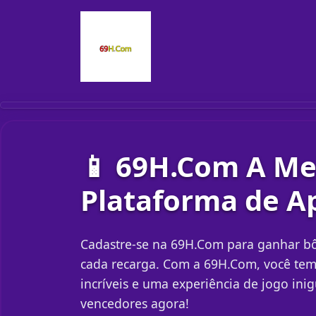
📱 69H.Com A Me
Plataforma de A
Cadastre-se na 69H.Com para ganhar b
cada recarga. Com a 69H.Com, você te
incríveis e uma experiência de jogo inig
vencedores agora!