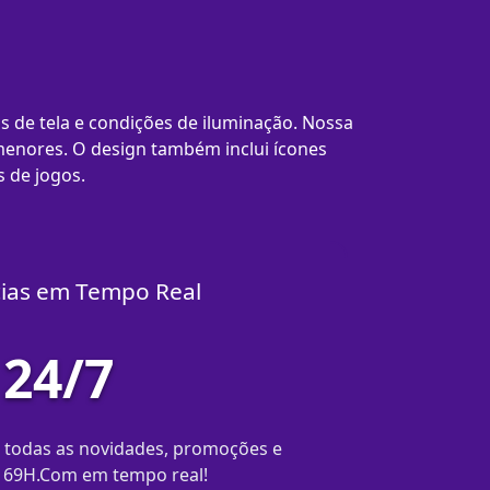
 de tela e condições de iluminação. Nossa
 menores. O design também inclui ícones
s de jogos.
cias em Tempo Real
24/7
e todas as novidades, promoções e
 69H.Com em tempo real!