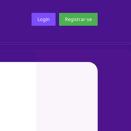
Login
Registrar-se