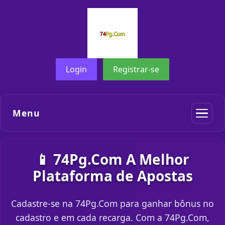
Login
Registrar-se
Menu
📱 74Pg.Com A Melhor
Plataforma de Apostas
Cadastre-se na 74Pg.Com para ganhar bônus no
cadastro e em cada recarga. Com a 74Pg.Com,