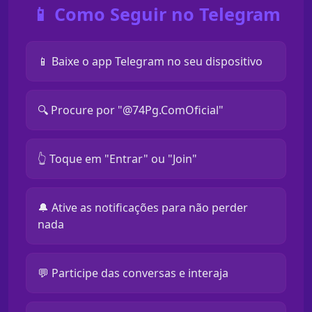
📱 Como Seguir no Telegram
📱 Baixe o app Telegram no seu dispositivo
🔍 Procure por "@74Pg.ComOficial"
👆 Toque em "Entrar" ou "Join"
🔔 Ative as notificações para não perder
nada
💬 Participe das conversas e interaja