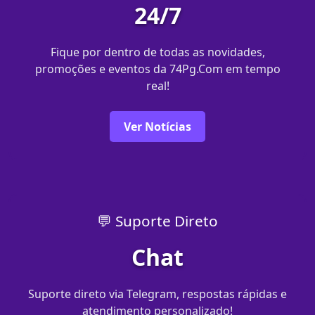
24/7
Fique por dentro de todas as novidades,
promoções e eventos da 74Pg.Com em tempo
real!
Ver Notícias
💬 Suporte Direto
Chat
Suporte direto via Telegram, respostas rápidas e
atendimento personalizado!