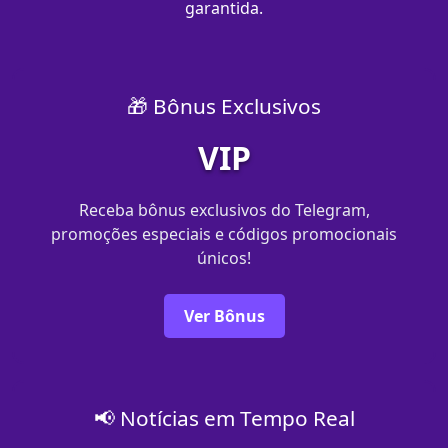
garantida.
🎁 Bônus Exclusivos
VIP
Receba bônus exclusivos do Telegram,
promoções especiais e códigos promocionais
únicos!
Ver Bônus
📢 Notícias em Tempo Real