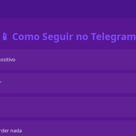
📱 Como Seguir no Telegram
ositivo
"
erder nada