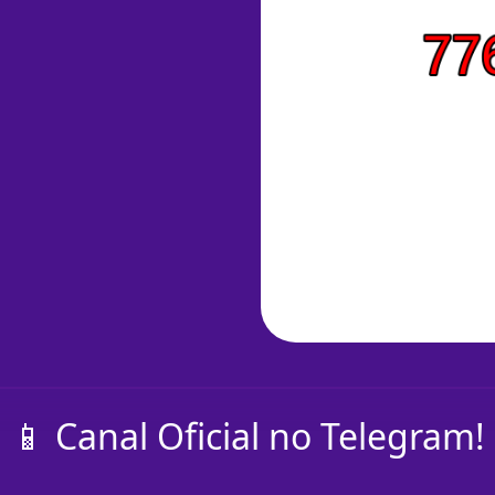
📱 Canal Oficial no Telegram!