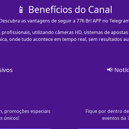
📱 Benefícios do Canal
Descubra as vantagens de seguir a 776 Brl APP no Telegra
 profissionais, utilizando câmeras HD, sistemas de apostas 
ica, onde tudo acontece em tempo real, sem resultados a
sivos
📢 Notí
m, promoções especiais
Fique por dentro d
s únicos!
eventos da 