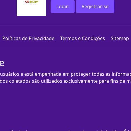
Login
Registrar-se
Políticas de Privacidade
Termos e Condições
Sitemap
de
us usuários e está empenhada em proteger todas as informa
os coletados são utilizados exclusivamente para fins de m