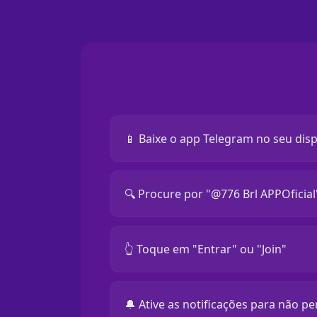
📱 Baixe o app Telegram no seu disp
🔍 Procure por "@776 Brl APPOficial
👆 Toque em "Entrar" ou "Join"
🔔 Ative as notificações para não p