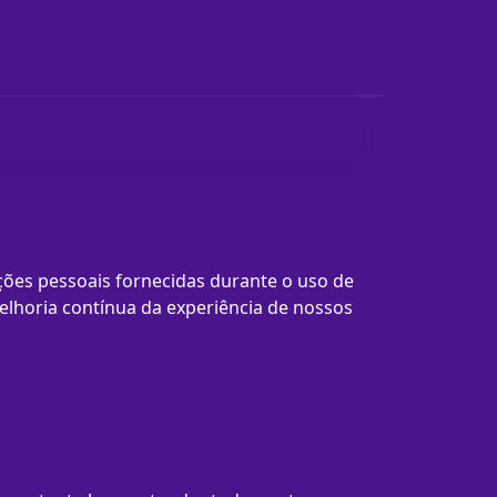
ções pessoais fornecidas durante o uso de
elhoria contínua da experiência de nossos