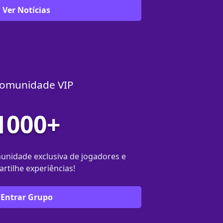
Ver Notícias
Comunidade VIP
1000+
unidade exclusiva de jogadores e
rtilhe experiências!
Entrar Grupo