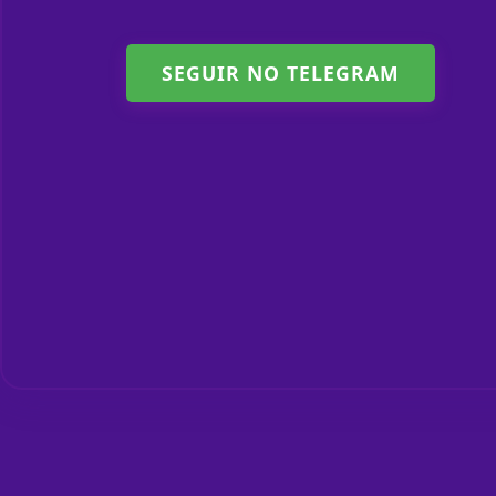
SEGUIR NO TELEGRAM