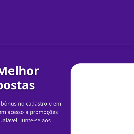
 Melhor
postas
r bônus no cadastro e em
tem acesso a promoções
ualável. Junte-se aos