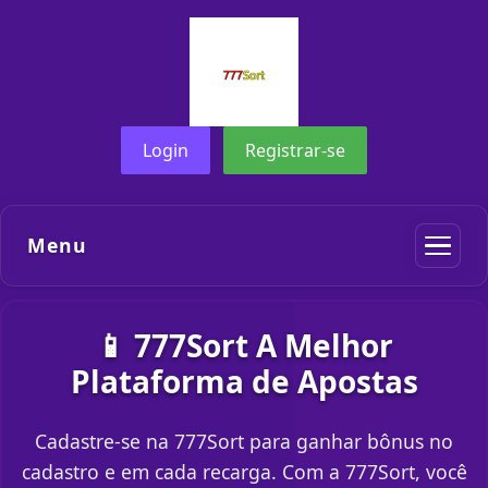
Login
Registrar-se
Menu
📱 777Sort A Melhor
Plataforma de Apostas
Cadastre-se na 777Sort para ganhar bônus no
cadastro e em cada recarga. Com a 777Sort, você