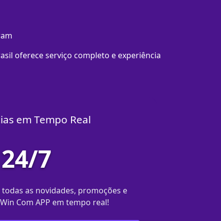
ram
il oferece serviço completo e experiência
cias em Tempo Real
24/7
e todas as novidades, promoções e
7Win Com APP em tempo real!