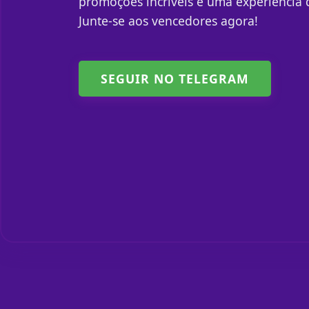
promoções incríveis e uma experiência d
Junte-se aos vencedores agora!
SEGUIR NO TELEGRAM