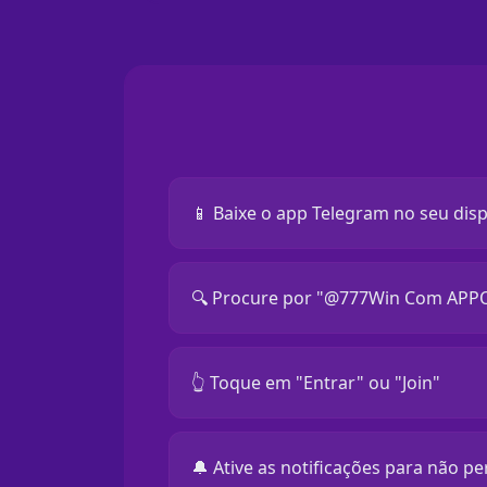
📱 Baixe o app Telegram no seu disp
🔍 Procure por "@777Win Com APPOf
👆 Toque em "Entrar" ou "Join"
🔔 Ative as notificações para não p