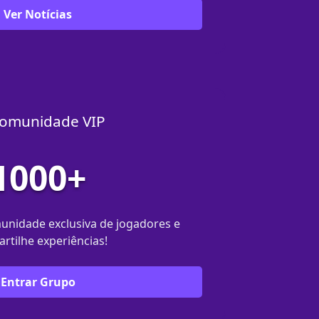
Ver Notícias
Comunidade VIP
1000+
unidade exclusiva de jogadores e
rtilhe experiências!
Entrar Grupo