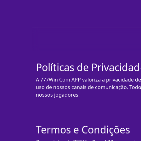
Políticas de Privacida
A 777Win Com APP valoriza a privacidade d
uso de nossos canais de comunicação. Todos
nossos jogadores.
Termos e Condições