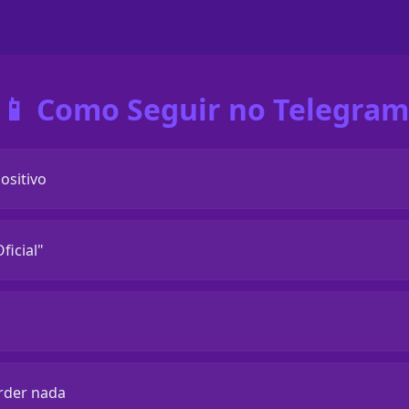
📱 Como Seguir no Telegram
ositivo
icial"
erder nada