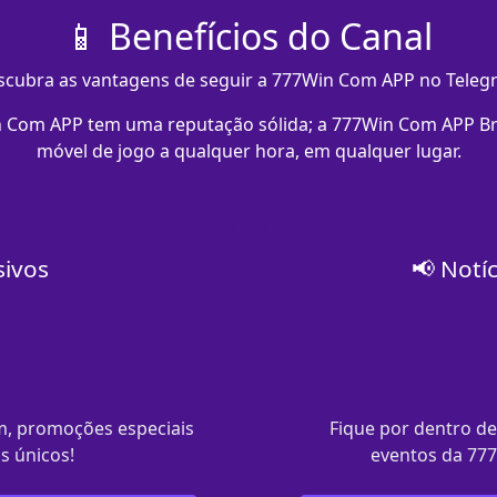
📱 Benefícios do Canal
scubra as vantagens de seguir a 777Win Com APP no Teleg
 Com APP tem uma reputação sólida; a 777Win Com APP Bras
móvel de jogo a qualquer hora, em qualquer lugar.
sivos
📢 Notí
m, promoções especiais
Fique por dentro d
s únicos!
eventos da 77