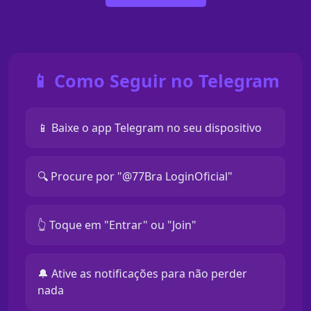
📱 Como Seguir no Telegram
📱 Baixe o app Telegram no seu dispositivo
🔍 Procure por "@77Bra LoginOficial"
👆 Toque em "Entrar" ou "Join"
🔔 Ative as notificações para não perder
nada