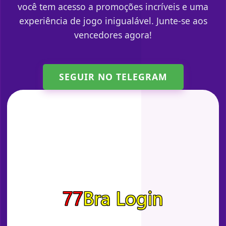
você tem acesso a promoções incríveis e uma
experiência de jogo inigualável. Junte-se aos
vencedores agora!
SEGUIR NO TELEGRAM