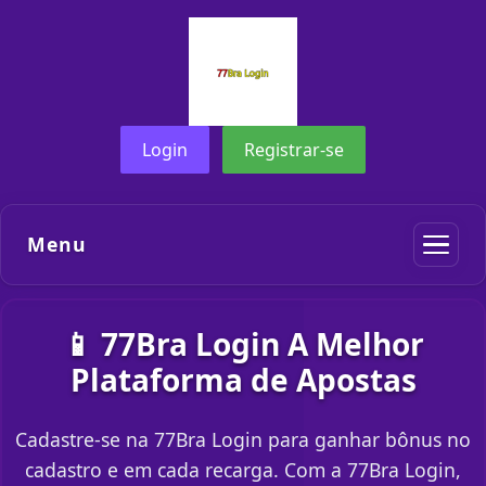
Login
Registrar-se
Menu
📱 77Bra Login A Melhor
Plataforma de Apostas
Cadastre-se na 77Bra Login para ganhar bônus no
cadastro e em cada recarga. Com a 77Bra Login,