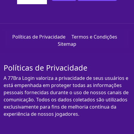
Políticas de Privacidade
Termos e Condições
Sitemap
Políticas de Privacidade
A 77Bra Login valoriza a privacidade de seus usuários e
está empenhada em proteger todas as informações
pessoais fornecidas durante o uso de nossos canais de
comunicação. Todos os dados coletados são utilizados
exclusivamente para fins de melhoria contínua da
experiência de nossos jogadores.