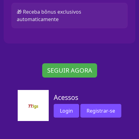
🎁 Receba bônus exclusivos
automaticamente
SEGUIR AGORA
Acessos
Login
Registrar-se