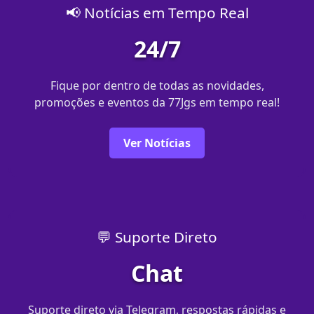
📢 Notícias em Tempo Real
24/7
Fique por dentro de todas as novidades,
promoções e eventos da 77Jgs em tempo real!
Ver Notícias
💬 Suporte Direto
Chat
Suporte direto via Telegram, respostas rápidas e