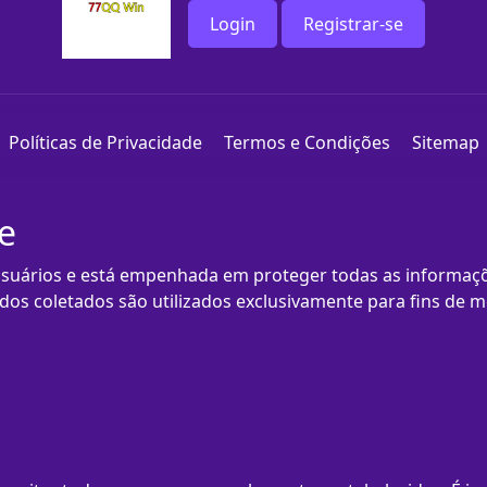
Login
Registrar-se
Políticas de Privacidade
Termos e Condições
Sitemap
de
 usuários e está empenhada em proteger todas as informaçõ
os coletados são utilizados exclusivamente para fins de m