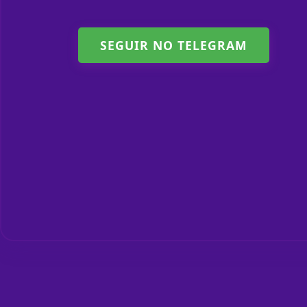
SEGUIR NO TELEGRAM