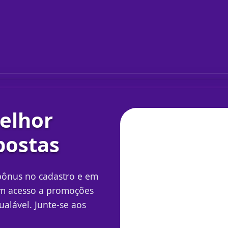
elhor
postas
bônus no cadastro e em
em acesso a promoções
ualável. Junte-se aos