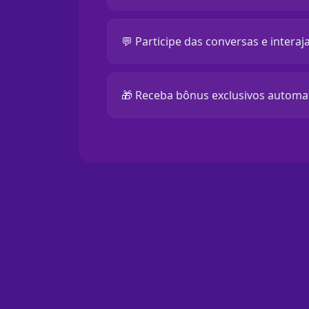
💬 Participe das conversas e interaj
🎁 Receba bônus exclusivos autom