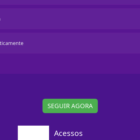
a
aticamente
SEGUIR AGORA
Acessos