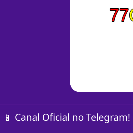
📱 Canal Oficial no Telegram!