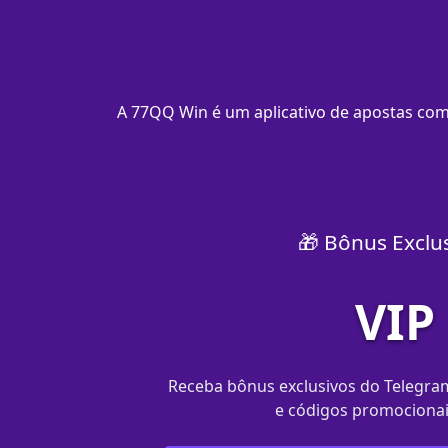
A 77QQ Win é um aplicativo de apostas com 
🎁 Bônus Exclu
VIP
Receba bônus exclusivos do Telegra
e códigos promocionai