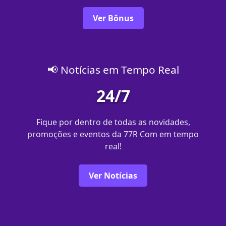
Ver Bônus
📢 Notícias em Tempo Real
24/7
Fique por dentro de todas as novidades,
promoções e eventos da 77R Com em tempo
real!
Ver Notícias