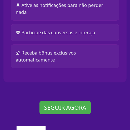
🔔 Ative as notificações para não perder
nada
💬 Participe das conversas e interaja
🎁 Receba bônus exclusivos
automaticamente
SEGUIR AGORA