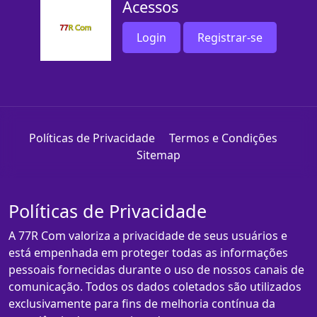
Acessos
Login
Registrar-se
Políticas de Privacidade
Termos e Condições
Sitemap
Políticas de Privacidade
A 77R Com valoriza a privacidade de seus usuários e
está empenhada em proteger todas as informações
pessoais fornecidas durante o uso de nossos canais de
comunicação. Todos os dados coletados são utilizados
exclusivamente para fins de melhoria contínua da