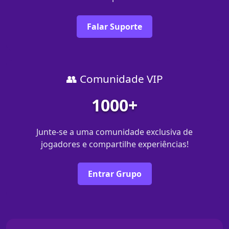
Falar Suporte
👥 Comunidade VIP
1000+
Junte-se a uma comunidade exclusiva de
jogadores e compartilhe experiências!
Entrar Grupo