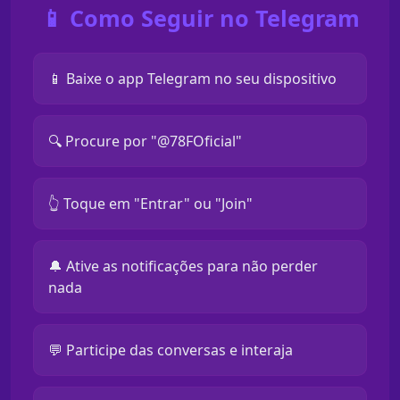
📱 Como Seguir no Telegram
📱 Baixe o app Telegram no seu dispositivo
🔍 Procure por "@78FOficial"
👆 Toque em "Entrar" ou "Join"
🔔 Ative as notificações para não perder
nada
💬 Participe das conversas e interaja