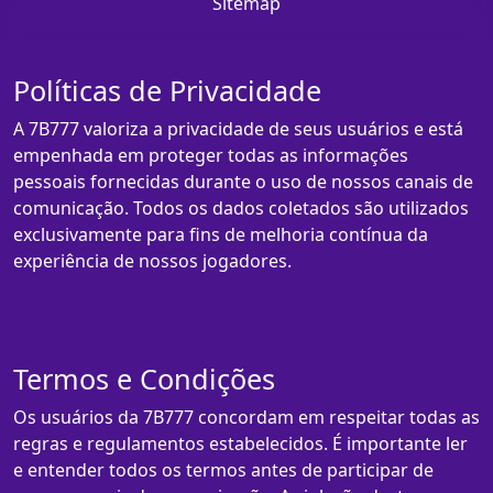
Sitemap
Políticas de Privacidade
A 7B777 valoriza a privacidade de seus usuários e está
empenhada em proteger todas as informações
pessoais fornecidas durante o uso de nossos canais de
comunicação. Todos os dados coletados são utilizados
exclusivamente para fins de melhoria contínua da
experiência de nossos jogadores.
Termos e Condições
Os usuários da 7B777 concordam em respeitar todas as
regras e regulamentos estabelecidos. É importante ler
e entender todos os termos antes de participar de