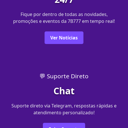
Fique por dentro de todas as novidades,
promoções e eventos da 7B777 em tempo real!
Ver Notícias
💬 Suporte Direto
Chat
Suporte direto via Telegram, respostas rápidas e
atendimento personalizado!