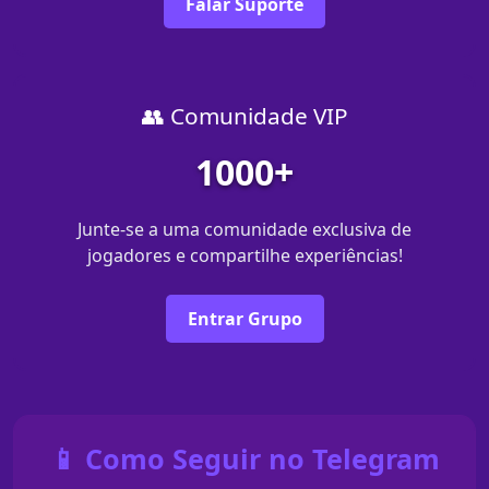
Falar Suporte
👥 Comunidade VIP
1000+
Junte-se a uma comunidade exclusiva de
jogadores e compartilhe experiências!
Entrar Grupo
📱 Como Seguir no Telegram