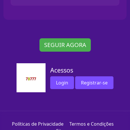
SEGUIR AGORA
Acessos
Login
Registrar-se
Políticas de Privacidade
Termos e Condições