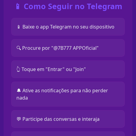
📱 Como Seguir no Telegram
📱 Baixe o app Telegram no seu dispositivo
🔍 Procure por "@7B777 APPOficial"
👆 Toque em "Entrar" ou "Join"
🔔 Ative as notificações para não perder
nada
💬 Participe das conversas e interaja