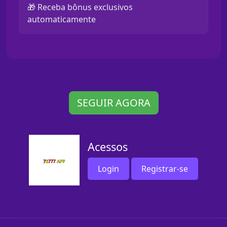
🎁 Receba bônus exclusivos
automaticamente
SEGUIR AGORA
Acessos
Login
Registrar-se