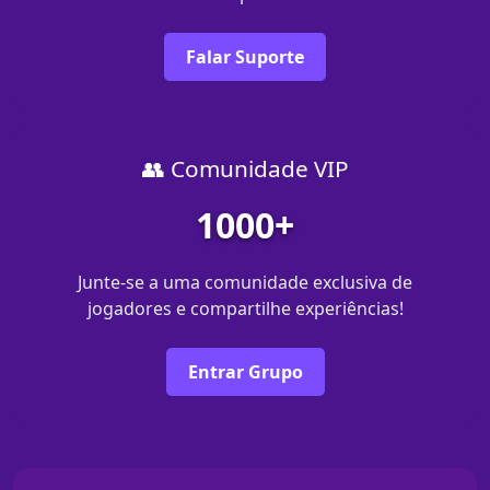
Falar Suporte
👥 Comunidade VIP
1000+
Junte-se a uma comunidade exclusiva de
jogadores e compartilhe experiências!
Entrar Grupo